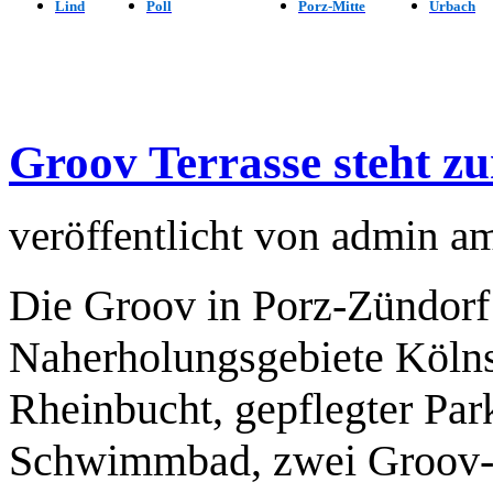
Lind
Poll
Porz-Mitte
Urbach
Groov Terrasse steht z
veröffentlicht von
admin
a
Die Groov in Porz‑Zündorf i
Naherholungsgebiete Köln
Rheinbucht, gepflegter Par
Schwimmbad, zwei Groov‑T