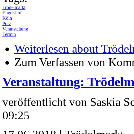
Trödelmarkt
Engelshof
Köln
Porz
Veranstaltung
Termin
Weiterlesen
about Trödel
Zum Verfassen von Komm
Veranstaltung: Trödelm
veröffentlicht von
Saskia S
09:25